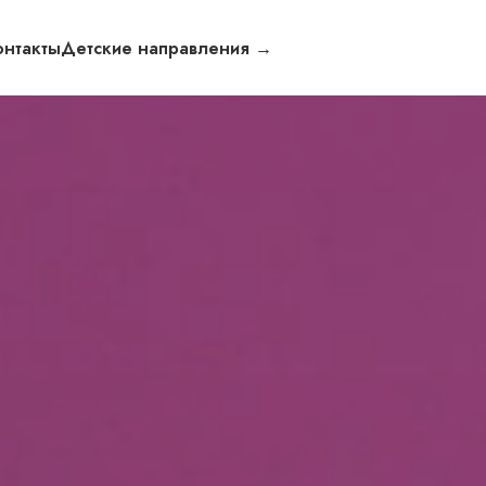
онтакты
Детские направления →